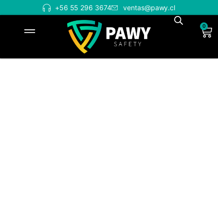
+56 55 296 3674
ventas@pawy.cl
0