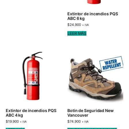
Extintor de incendios PQS
ABC 6 kg
$
24.900
+ IVA
LEER MÁS
Extintor de incendios PQS
Botin de Seguridad New
ABC 4 kg
Vancouver
$
19.900
$
74.900
+ IVA
+ IVA