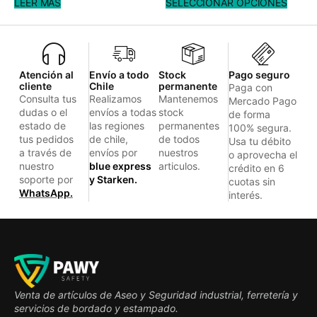
LEER MÁS
SELECCIONAR OPCIONES
Atención al
Envío a todo
Stock
Pago seguro
cliente
Chile
permanente
Paga con
Consulta tus
Realizamos
Mantenemos
Mercado Pago
dudas o el
envíos a todas
stock
de forma
estado de
las regiones
permanentes
100% segura.
tus pedidos
de chile,
de todos
Usa tu débito
a través de
envíos por
nuestros
o aprovecha el
nuestro
blue express
articulos.
crédito en 6
soporte por
y Starken.
cuotas sin
WhatsApp.
interés.
Venta de artículos de Aseo y Seguridad industrial, ferretería y
servicios de bordado y estampado.