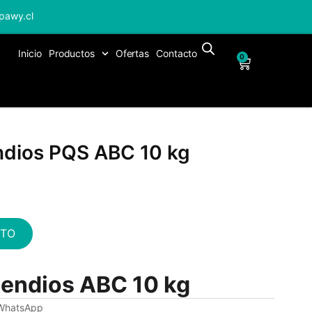
pawy.cl
Inicio
Productos
Ofertas
Contacto
0
endios PQS ABC 10 kg
ITO
ncendios ABC 10 kg
 WhatsApp