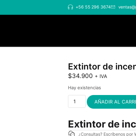
+56 55 296 3674
ventas@
Extintor de inc
$
34.900
+ IVA
Hay existencias
AÑADIR AL CARR
Extintor de i
¿Consultas? Escríbenos por