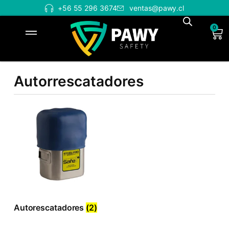
+56 55 296 3674
ventas@pawy.cl
0
Autorrescatadores
Autorescatadores
(2)