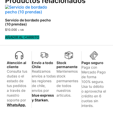
Productos relacionados
Servicio de bordado pecho
(10 prendas)
$
10.000
+ IVA
AÑADIR AL CARRITO
Atención al
Envío a todo
Stock
Pago seguro
cliente
Chile
permanente
Paga con
Consulta tus
Realizamos
Mantenemos
Mercado Pago
dudas o el
envíos a todas
stock
de forma
estado de
las regiones
permanentes
100% segura.
tus pedidos
de chile,
de todos
Usa tu débito
a través de
envíos por
nuestros
o aprovecha el
nuestro
blue express
articulos.
crédito en 6
soporte por
y Starken.
cuotas sin
WhatsApp.
interés.