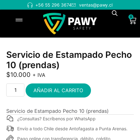
+56 55 296 3674
ventas@pawy.cl
0
Servicio de Estampado Pecho
10 (prendas)
$
10.000
+ IVA
AÑADIR AL CARRITO
Servicio de Estampado Pecho 10 (prendas)
¿Consultas? Escríbenos por WhatsApp
Envío a todo Chile desde Antofagasta a Punta Arenas.
Pago online con transferencia, débito, crédito