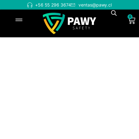
+56 55 296 3674
ventas@pawy.cl
0