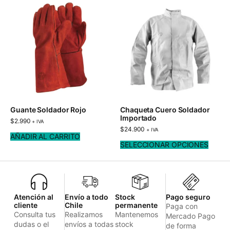
Guante Soldador Rojo
Chaqueta Cuero Soldador
Importado
$
2.990
+ IVA
$
24.900
+ IVA
AÑADIR AL CARRITO
SELECCIONAR OPCIONES
Atención al
Envío a todo
Stock
Pago seguro
cliente
Chile
permanente
Paga con
Consulta tus
Realizamos
Mantenemos
Mercado Pago
dudas o el
envíos a todas
stock
de forma