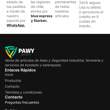
estado de
las regiones
permanentes
100% segura.
tus pedidos
de chile,
de todos
Usa tu débito
a través de
envíos por
nuestros
o aprovecha el
nuestro
blue express
articulos.
crédito en 6
soporte por
y Starken.
cuotas sin
WhatsApp.
interés.
Venta de artículos de Aseo y Seguridad industrial, ferretería y
servicios de bordado y estampado.
Enlaces Rápidos
Inicio
Productos
Contacto
Términos y condiciones
Contacto
Preguntas frecuentes