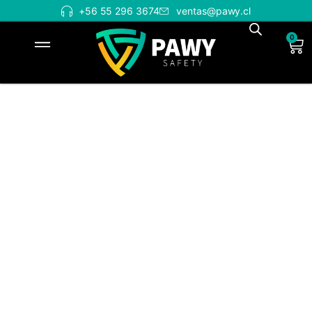
+56 55 296 3674
ventas@pawy.cl
0