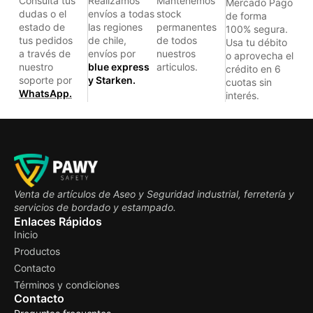
Consulta tus
Realizamos
Mantenemos
Mercado Pago
dudas o el
envíos a todas
stock
de forma
estado de
las regiones
permanentes
100% segura.
tus pedidos
de chile,
de todos
Usa tu débito
a través de
envíos por
nuestros
o aprovecha el
nuestro
blue express
articulos.
crédito en 6
soporte por
y Starken.
cuotas sin
WhatsApp.
interés.
Venta de artículos de Aseo y Seguridad industrial, ferretería y
servicios de bordado y estampado.
Enlaces Rápidos
Inicio
Productos
Contacto
Términos y condiciones
Contacto