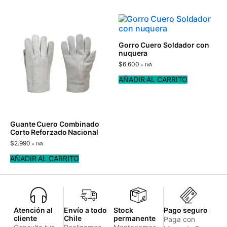
Gorro Cuero Soldador con
nuquera
$
6.600
+ IVA
AÑADIR AL CARRITO
Guante Cuero Combinado
Corto Reforzado Nacional
$
2.990
+ IVA
AÑADIR AL CARRITO
Atención al
Envío a todo
Stock
Pago seguro
cliente
Chile
permanente
Paga con