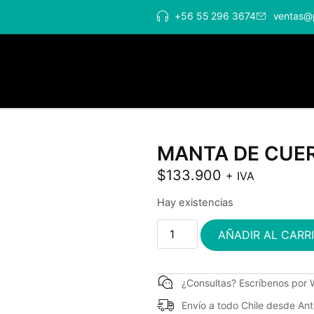
+56 55 296 3674
ventas@
MANTA DE CUER
$
133.900
+ IVA
Hay existencias
AÑADIR AL CARR
¿Consultas? Escríbenos por
Envío a todo Chile desde An