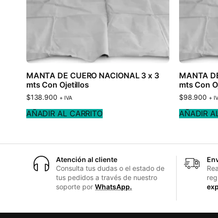
MANTA DE CUERO NACIONAL 3 x 3
MANTA DE
mts Con Ojetillos
mts Con Oj
$
138.900
$
98.900
+ IVA
+ I
AÑADIR AL CARRITO
AÑADIR A
Atención al cliente
Env
Consulta tus dudas o el estado de
Rea
tus pedidos a través de nuestro
reg
soporte por
WhatsApp.
exp