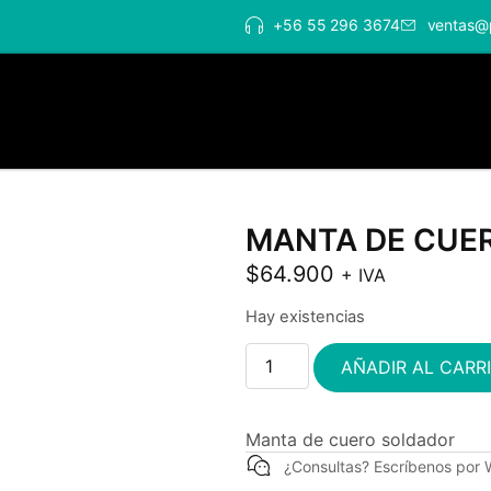
+56 55 296 3674
ventas@
MANTA DE CUER
$
64.900
+ IVA
Hay existencias
AÑADIR AL CARR
Manta de cuero soldador
¿Consultas? Escríbenos por