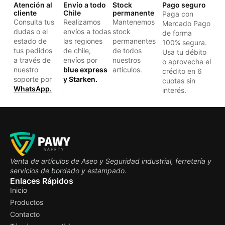
Atención al
Envío a todo
Stock
Pago seguro
cliente
Chile
permanente
Paga con
Consulta tus
Realizamos
Mantenemos
Mercado Pago
dudas o el
envíos a todas
stock
de forma
estado de
las regiones
permanentes
100% segura.
tus pedidos
de chile,
de todos
Usa tu débito
a través de
envíos por
nuestros
o aprovecha el
nuestro
blue express
articulos.
crédito en 6
soporte por
y Starken.
cuotas sin
WhatsApp.
interés.
Venta de artículos de Aseo y Seguridad industrial, ferretería y
servicios de bordado y estampado.
Enlaces Rápidos
Inicio
Productos
Contacto