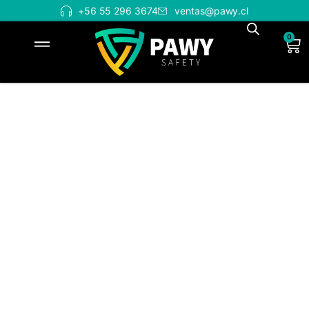
+56 55 296 3674
ventas@pawy.cl
0