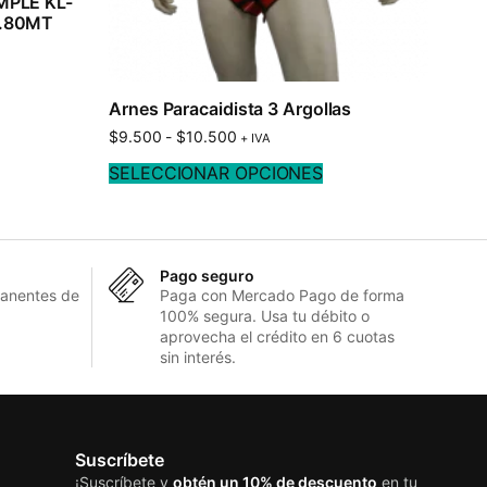
MPLE KL-
1.80MT
Arnes Paracaidista 3 Argollas
$
9.500
-
$
10.500
+ IVA
SELECCIONAR OPCIONES
Pago seguro
anentes de
Paga con Mercado Pago de forma
100% segura. Usa tu débito o
aprovecha el crédito en 6 cuotas
sin interés.
Suscríbete
¡Suscríbete y
obtén un 10% de descuento
en tu