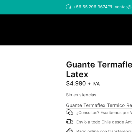
+56 55 296 3674
ventas@
Guante Termafle
Latex
$
4.990
+ IVA
Sin existencias
Guante Termaflex Termico Re
¿Consultas? Escríbenos por
Envío a todo Chile desde An
Pago online con transferencia