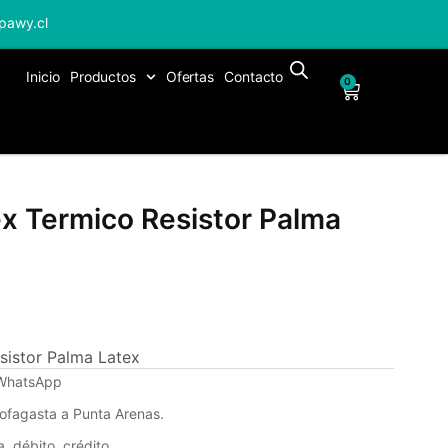
pawy.cl
Inicio
Productos
Ofertas
Contacto
0
x Termico Resistor Palma
sistor Palma Latex
 WhatsApp
tofagasta a Punta Arenas.
, débito, crédito