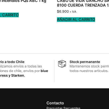
e incendios PQS ABC 1 kg
CABO DE VIDA GANCHO SI
8100 CUERDA TRENZADA 
$
6.900
+ IVA
L CARRITO
AÑADIR AL CARRITO
ío a todo Chile
Stock permanente
lizamos envíos a todas las
Mantenemos stock perm
iones de chile, envíos por
blue
todos nuestros articulos.
ress y Starken.
Contacto
Preguntas frecuentes