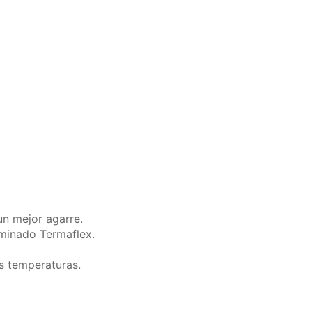
un mejor agarre.
minado Termaflex.
jas temperaturas.