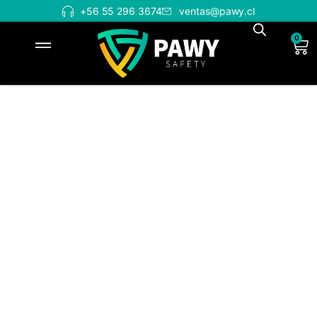
+56 55 296 3674
ventas@pawy.cl
0