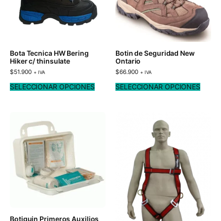
Bota Tecnica HW Bering
Botin de Seguridad New
Hiker c/ thinsulate
Ontario
$
51.900
$
66.900
+ IVA
+ IVA
SELECCIONAR OPCIONES
SELECCIONAR OPCIONES
Botiquin Primeros Auxilios