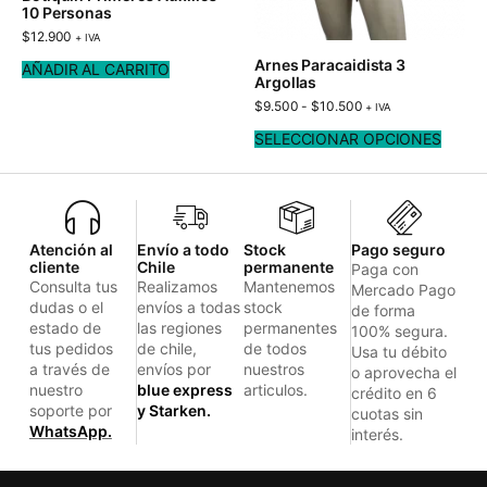
10 Personas
$
12.900
+ IVA
Arnes Paracaidista 3
AÑADIR AL CARRITO
Argollas
$
9.500
-
$
10.500
+ IVA
SELECCIONAR OPCIONES
Atención al
Envío a todo
Stock
Pago seguro
cliente
Chile
permanente
Paga con
Consulta tus
Realizamos
Mantenemos
Mercado Pago
dudas o el
envíos a todas
stock
de forma
estado de
las regiones
permanentes
100% segura.
tus pedidos
de chile,
de todos
Usa tu débito
a través de
envíos por
nuestros
o aprovecha el
nuestro
blue express
articulos.
crédito en 6
soporte por
y Starken.
cuotas sin
WhatsApp.
interés.