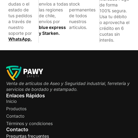
dudas o el
envíos a todas
stock
de forma
estado de
las regiones
permanentes
100% segura.
tus pedidos
de chile,
de todos
Usa tu débito
a través de
envíos por
nuestros
o aprovecha el
nuestro
blue express
articulos.
crédito en 6
soporte por
y Starken.
cuotas sin
WhatsApp.
interés.
Venta de artículos de Aseo y Seguridad industrial, ferretería y
servicios de bordado y estampado.
Enlaces Rápidos
Inicio
Productos
Contacto
Términos y condiciones
Contacto
Preguntas frecuentes