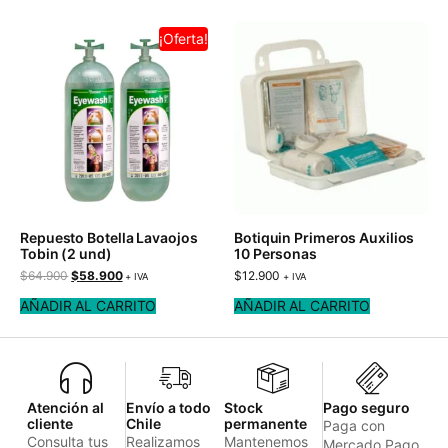
¡Oferta!
Repuesto Botella Lavaojos
Botiquin Primeros Auxilios
Tobin (2 und)
10 Personas
$
64.900
$
58.900
$
12.900
+ IVA
+ IVA
AÑADIR AL CARRITO
AÑADIR AL CARRITO
Atención al
Envío a todo
Stock
Pago seguro
cliente
Chile
permanente
Paga con
Consulta tus
Realizamos
Mantenemos
Mercado Pago