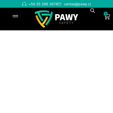
+56 55 296 3674
ventas@pawy.cl
0