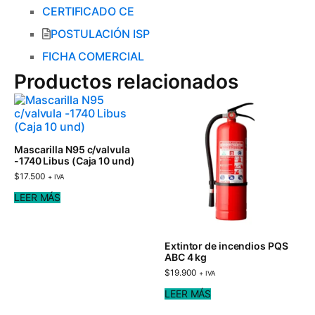
CERTIFICADO CE
POSTULACIÓN ISP
FICHA COMERCIAL
Productos relacionados
Mascarilla N95 c/valvula
-1740 Libus (Caja 10 und)
$
17.500
+ IVA
LEER MÁS
Extintor de incendios PQS
ABC 4 kg
$
19.900
+ IVA
LEER MÁS