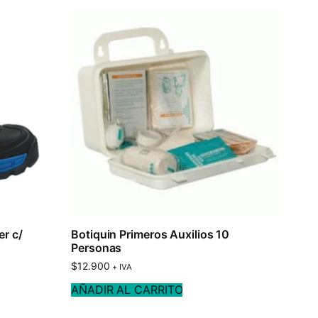
er c/
Botiquin Primeros Auxilios 10
Personas
$
12.900
+ IVA
AÑADIR AL CARRITO