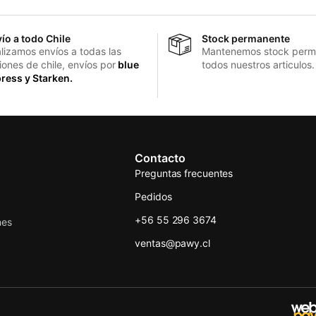
ío a todo Chile
Stock permanente
lizamos envíos a todas las
Mantenemos stock perm
iones de chile, envíos por
blue
todos nuestros articulos.
ress y Starken.
Contacto
Preguntas frecuentes
Pedidos
+56 55 296 3674
nes
ventas@pawy.cl