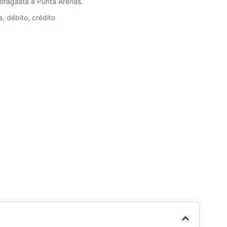
tofagasta a Punta Arenas.
, débito, crédito