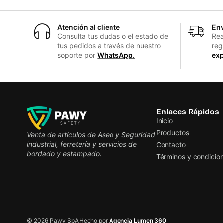
Atención al cliente
Env
Consulta tus dudas o el estado de
Rea
tus pedidos a través de nuestro
reg
soporte por
WhatsApp.
exp
Enlaces Rápidos
Inicio
Productos
Venta de artículos de Aseo y Seguridad
industrial, ferretería y servicios de
Contacto
bordado y estampado.
Términos y condicio
© 2026 Pawy SpA
Hecho por
Agencia Lumen 360