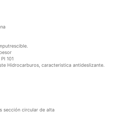
ena
mputrescible.
pesor
 PI 101
e Hidrocarburos, caracteristica antideslizante.
sección circular de alta