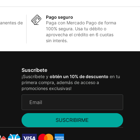
Pago seguro
anentes de
Paga con Mercado Pago de forma
100% segura. Usa tu débito o
aprovecha el crédito en 6 cuotas
sin interés.
Suscríbete
¡Suscríbete y
obtén un 10% de descuento
en tu
primera compra, además de acceso a
promociones exclusivas!
SUSCRIBIRME