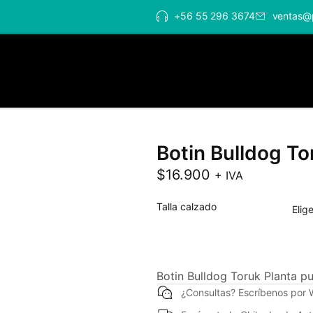
+56 55 296 3674
ventas@
Botin Bulldog To
$
16.900
+ IVA
Talla calzado
Botin Bulldog Toruk Planta pu
¿Consultas? Escríbenos por