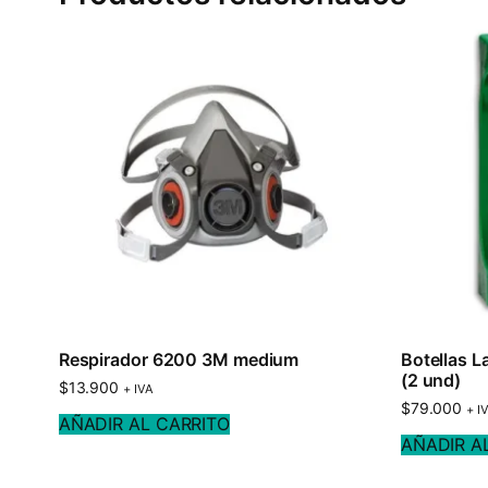
Respirador 6200 3M medium
Botellas L
(2 und)
$
13.900
+ IVA
$
79.000
+ I
AÑADIR AL CARRITO
AÑADIR A