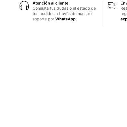
Atención al cliente
Env
Consulta tus dudas o el estado de
Rea
tus pedidos a través de nuestro
reg
soporte por
WhatsApp.
exp
Enlaces Rápidos
Inicio
Productos
Venta de artículos de Aseo y Seguridad
industrial, ferretería y servicios de
Contacto
bordado y estampado.
Términos y condicio
© 2026 Pawy SpA
Hecho por
Agencia Lumen 360