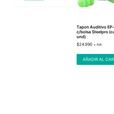
Tapon Auditivo EP
c/bolsa Steelpro (c
und)
$
24.990
+ IVA
AÑADIR AL CAR