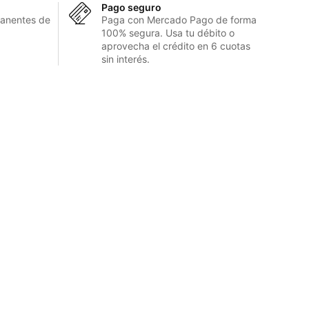
Pago seguro
anentes de
Paga con Mercado Pago de forma
100% segura. Usa tu débito o
aprovecha el crédito en 6 cuotas
sin interés.
Suscríbete
¡Suscríbete y
obtén un 10% de descuento
en tu
primera compra, además de acceso a
promociones exclusivas!
SUSCRIBIRME