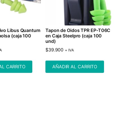
ivo Libus Quantum
Tapon de Oidos TPR EP-T06C
bolsa (caja 100
en Caja Steelpro (caja 100
und)
$
39.900
VA
+ IVA
AL CARRITO
AÑADIR AL CARRITO