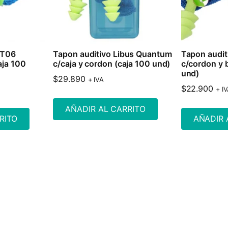
-T06
Tapon auditivo Libus Quantum
Tapon audit
aja 100
c/caja y cordon (caja 100 und)
c/cordon y 
und)
$
29.890
+ IVA
$
22.900
+ I
AÑADIR AL CARRITO
RITO
AÑADIR 