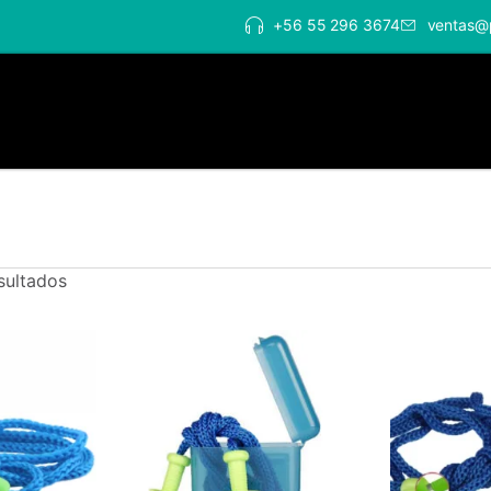
+56 55 296 3674
ventas@
sultados