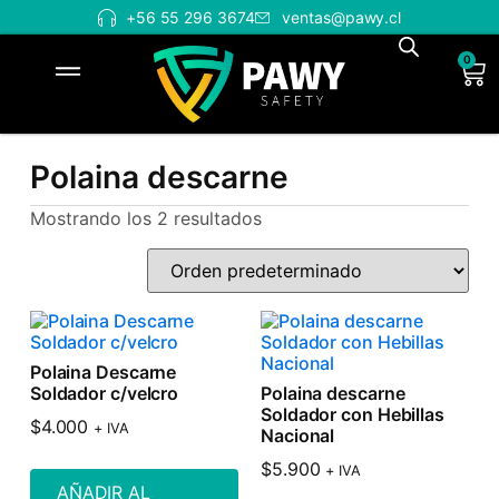
+56 55 296 3674
ventas@pawy.cl
0
Polaina descarne
Mostrando los 2 resultados
Polaina Descarne
Soldador c/velcro
Polaina descarne
Soldador con Hebillas
$
4.000
+ IVA
Nacional
$
5.900
+ IVA
AÑADIR AL