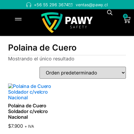
+56 55 296 3674
ventas@pawy.cl
0
Polaina de Cuero
Mostrando el único resultado
Polaina de Cuero
Soldador c/velcro
Nacional
$
7.900
+ IVA