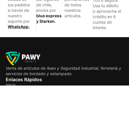
100% segura.
tus pedidos
de chile,
de todos
Usa tu débito
a través de
envíos por
nuestros
o aprovecha el
nuestro
blue express
articulos.
crédito en 6
soporte por
y Starken.
cuotas sin
WhatsApp.
interés.
Venta de artículos de Aseo y Seguridad industrial, ferretería y
servicios de bordado y estampado.
Enlaces Rápidos
Inicio
Productos
Contacto
Términos y condiciones
Contacto
Preguntas frecuentes
Pedidos