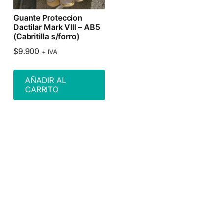
Guante Proteccion
Dactilar Mark VIII – AB5
(Cabritilla s/forro)
$
9.900
+ IVA
AÑADIR AL
CARRITO