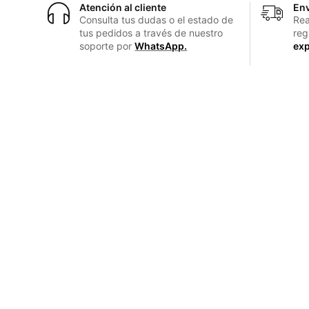
Atención al cliente
Env
Consulta tus dudas o el estado de
Rea
tus pedidos a través de nuestro
reg
soporte por
WhatsApp.
exp
Enlaces Rápidos
Inicio
Productos
Venta de artículos de Aseo y Seguridad
industrial, ferretería y servicios de
Contacto
bordado y estampado.
Términos y condicio
© 2026 Pawy SpA
Hecho por
Agencia Lumen 360