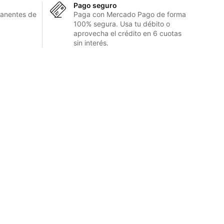
Pago seguro
anentes de
Paga con Mercado Pago de forma
100% segura. Usa tu débito o
aprovecha el crédito en 6 cuotas
sin interés.
Suscríbete
¡Suscríbete y
obtén un 10% de descuento
en tu
primera compra, además de acceso a
promociones exclusivas!
SUSCRIBIRME