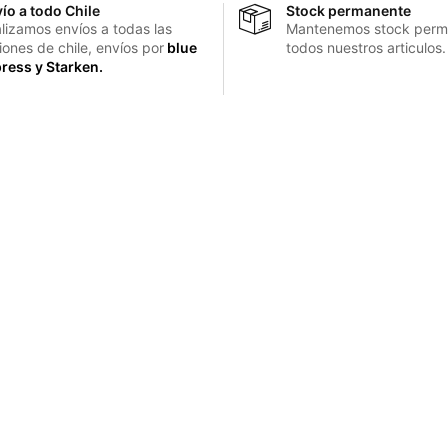
ío a todo Chile
Stock permanente
lizamos envíos a todas las
Mantenemos stock perm
iones de chile, envíos por
blue
todos nuestros articulos.
ress y Starken.
Contacto
Preguntas frecuentes
Pedidos
+56 55 296 3674
nes
ventas@pawy.cl