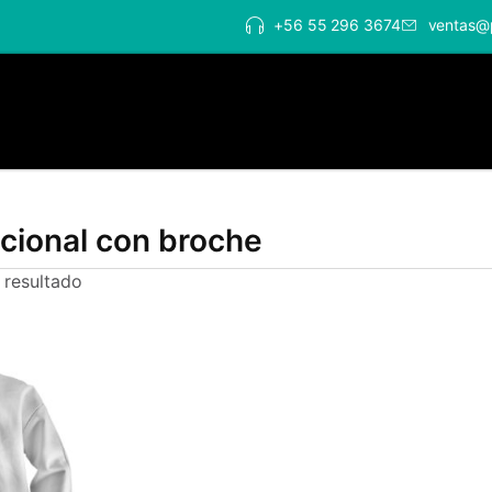
+56 55 296 3674
ventas@
cional con broche
 resultado